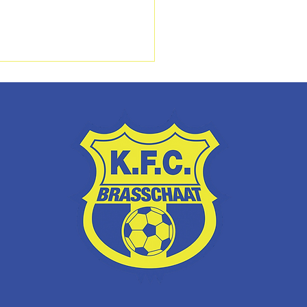
r voor de aftrap? De
hrijvingen voor seizoen
-2027 zijn geopend!