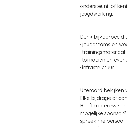
ondersteunt, of ken
jeugdwerking.
Denk bijvoorbeeld 
· 
jeugdteams en weds
· 
trainingsmateriaal
· 
tornooien en eve
· 
infrastructuur
Uiteraard bekijken 
Elke bijdrage of co
Heeft u interesse om
mogelijke sponsor?
spreek me persoonli