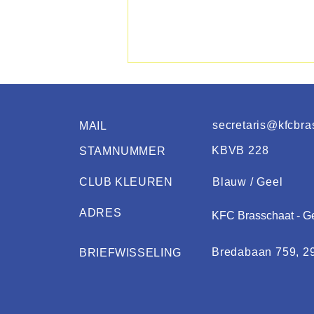
secretaris@kfcbra
MAIL
KBVB 228
STAMNUMMER
CLUB KLEUREN
Blauw / Geel
Opleiding Start 2 Coach
ADRES
Voetbal bij KFC Brasschaat
KFC Brasschaat - G
Bredabaan 759, 2
BRIEFWISSELING