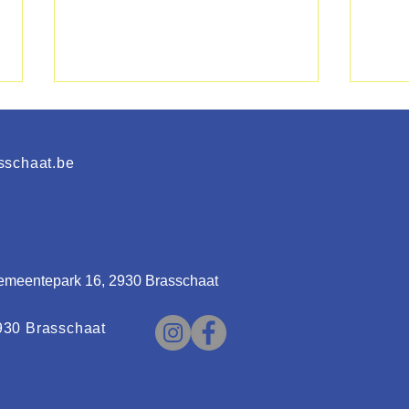
sschaat.be
KFC Brasschaat
Klaa
Zomerstage 2026
insc
emeentepark 16, 2930 Brasschaat
2026
930 Brasschaat