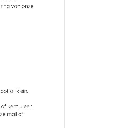
oring van onze 
ot of klein. 
 of kent u een 
e mail of 