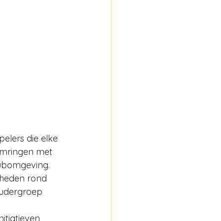
elers die elke 
omringen met 
clubomgeving.
kheden rond 
oudergroep 
itiatieven 