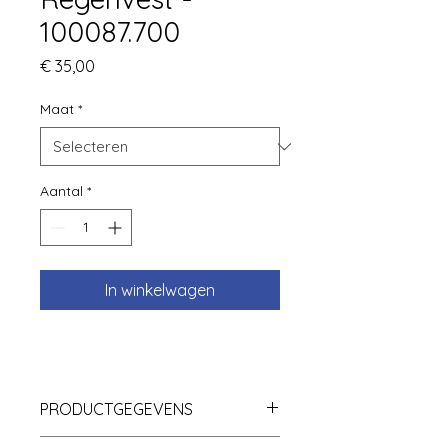
100087.700
Prijs
€ 35,00
Maat
*
Aantal
*
In winkelwagen
PRODUCTGEGEVENS
Dit is ruimte voor productgegevens.