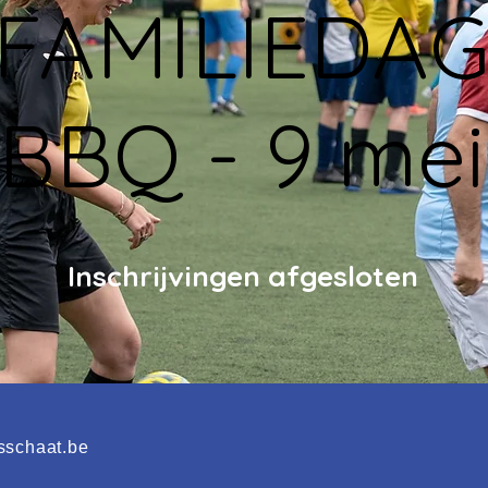
FAMILIEDA
BBQ - 9 mei
Inschrijvingen afgesloten
sschaat.be