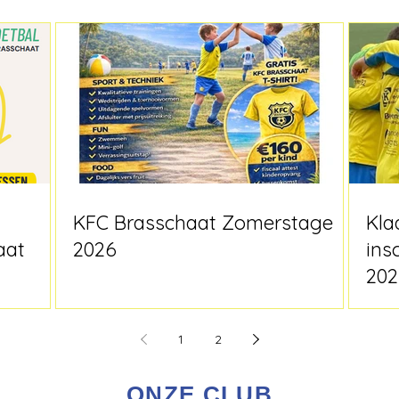
KFC Brasschaat Zomerstage
Kla
aat
2026
ins
202
1
2
ONZE CLUB