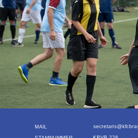
secretaris@kfcbra
MAIL
KBVB 228
STAMNUMMER